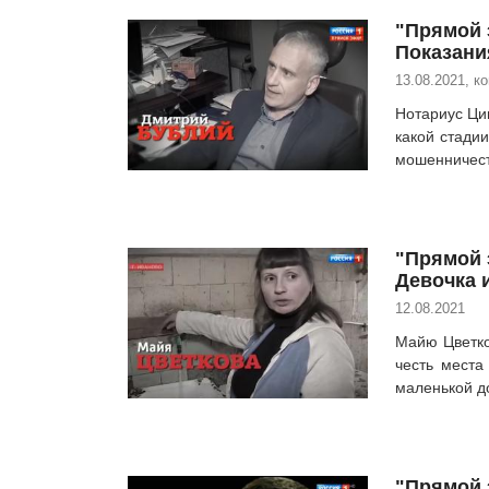
"Прямой 
Показани
13.08.2021, к
Нотариус Ци
какой стади
мошенничес
"Прямой э
Девочка 
12.08.2021
Майю Цветко
честь места
маленькой д
"Прямой 