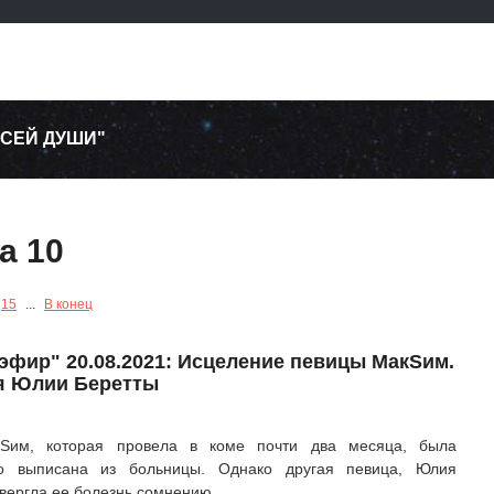
ВСЕЙ ДУШИ"
а 10
15
...
В конец
эфир" 20.08.2021: Исцеление певицы МакSим.
я Юлии Беретты
Sим, которая провела в коме почти два месяца, была
но выписана из больницы. Однако другая певица, Юлия
двергла ее болезнь сомнению.