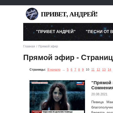
ПРИВЕТ, АНДРЕЙ!
"ПРИВЕТ АНДРЕЙ"
"ПЕСНИ ОТ 
Главная
Прямой эфир
Прямой эфир - Страниц
Страницы:
В начало
...
5
6
7
8
9
10
11
12
13
14
"Прямой 
Сомнени
20.08.2021
Певица Мак
благополуч
Беретта, по