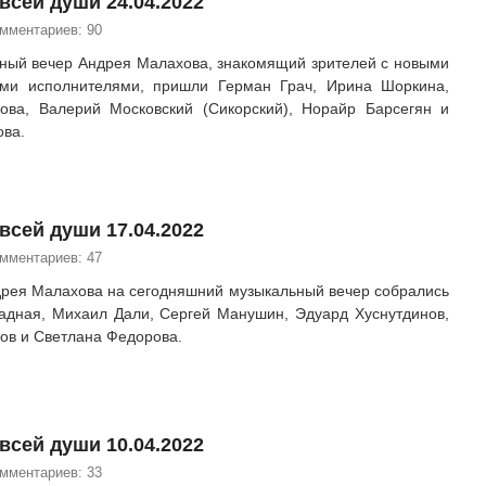
всей души 24.04.2022
омментариев: 90
ный вечер Андрея Малахова, знакомящий зрителей с новыми
ыми исполнителями, пришли Герман Грач, Ирина Шоркина,
ова, Валерий Московский (Сикорский), Норайр Барсегян и
ова.
всей души 17.04.2022
омментариев: 47
дрея Малахова на сегодняшний музыкальный вечер собрались
адная, Михаил Дали, Сергей Манушин, Эдуард Хуснутдинов,
ов и Светлана Федорова.
всей души 10.04.2022
омментариев: 33