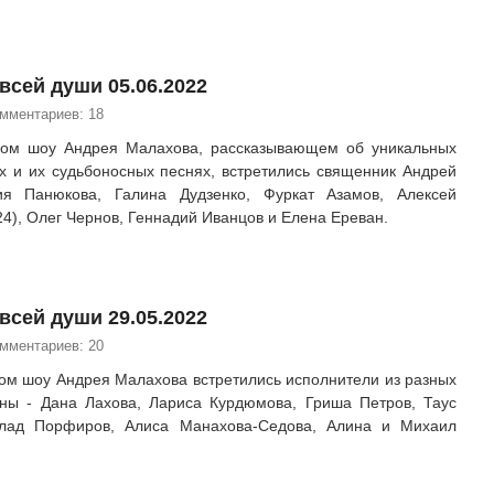
всей души 05.06.2022
омментариев: 18
ном шоу Андрея Малахова, рассказывающем об уникальных
х и их судьбоносных песнях, встретились священник Андрей
ия Панюкова, Галина Дудзенко, Фуркат Азамов, Алексей
24), Олег Чернов, Геннадий Иванцов и Елена Ереван.
всей души 29.05.2022
омментариев: 20
ом шоу Андрея Малахова встретились исполнители из разных
аны - Дана Лахова, Лариса Курдюмова, Гриша Петров, Таус
Влад Порфиров, Алиса Манахова-Седова, Алина и Михаил