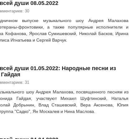
всей души 08.05.2022
омментариев: 30
здничном выпуске музыкального шоу Андрея Малахова
ветераны-фронтовики, а также популярные исполнители и
на Кофанова, Ярослав Сумишевский, Николай Басков, Ирина
лиса Игнатьева и Сергей Варчук.
 всей души 01.05.2022: Народные песни из
 Гайдая
омментариев: 31
узыкального шоу Андрея Малахова, посвященного песням из
онида Гайдая, участвуют Михаил Шуфтинский, Наталья
колай Добрынин, Влад Сташевский, Вера Аксенова, Юлия
группа "Садко", Ян Москалев и Нина Маслова.