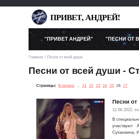
ПРИВЕТ, АНДРЕЙ!
"ПРИВЕТ АНДРЕЙ"
"ПЕСНИ ОТ 
Главная
Песни от всей души
Песни от всей души - С
Страницы:
В начало
...
21
22
23
24
25
26
27
Песни от 
12.06.2022, к
В специальн
участвуют 
Суханкина, И