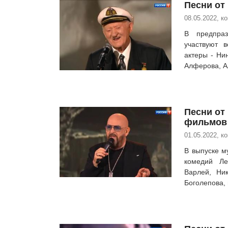
Песни от 
08.05.2022, к
В предпра
участвуют 
актеры - Ни
Алферова, А
Песни от
фильмов
01.05.2022, к
В выпуске м
комедий Ле
Варлей, Ни
Боголепова, 