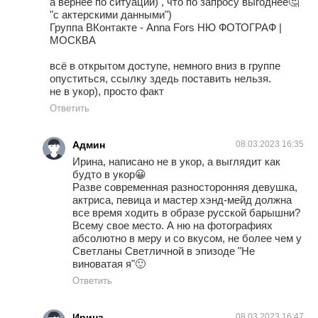
а вернее по ситуации) , что по запросу выгоднее🤔
"с актерскими данными")
Группа ВКонтакте - Anna Fors НЮ ФОТОГРАФ |
МОСКВА
всё в открытом доступе, немного вниз в группе
опуститься, ссылку здедь поставить нельзя.
не в укор), просто факт
Ответить
Админ
08.03.2023 16:35
Ирина, написано не в укор, а выглядит как
будто в укор😀
Разве современная разносторонняя девушка,
актриса, певица и мастер хэнд-мейд должна
все время ходить в образе русской барышни?
Всему свое место. А ню на фотографиях
абсолютно в меру и со вкусом, не более чем у
Светланы Светличной в эпизоде "Не
виноватая я"🙂
Ответить
Ирина
08.03.2023 16:47