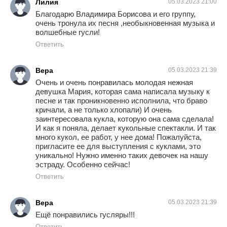
Лилия
05.03.2023 21:00
Благодарю Владимира Борисова и его группу,
очень тронула их песня ,необыкновенная музыка и
волшебные гусли!
Ответить
Вера
05.03.2023 21:39
Очень и очень понравилась молодая нежная
девушка Мария, которая сама написала музыку к
песне и так проникновенно исполнила, что браво
кричали, а не только хлопали) И очень
заинтересовала кукла, которую она сама сделала!
И как я поняла, делает кукольные спектакли. И так
много кукол, ее работ, у нее дома! Пожалуйста,
пригласите ее для выступления с куклами, это
уникально! Нужно именно таких девочек на нашу
эстраду. Особенно сейчас!
Ответить
Вера
05.03.2023 21:39
Ещё понравились гусляры!!!
Ответить