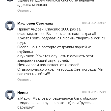
Здравуте адрей малахов спсибо за передачи
адрюша малахов
Ответить
Масловец Светлана
08.03.2023 09:42
Привет Андрей! Спасибо 1000 раз за
счастье,которое Вы посылаете нам с экрана!!
Хочется жить,радоваться,любить,творить в мои 73
года.
Особенно я в восторге от группы парней из
глубинки
с гучлями. Хочется слушать и слушать этот
завораживающий звук гуслей.
Низкий всем вам поклон от жителей
Ставропольского края из города Светлограда! Мы
вас очень любим!!!
Ответить
Ирина
08.03.2023 15:49
а Мария Мутлова определилась бы с образом )
- модель она в группе фото-ню) или "русская
барышня" ,