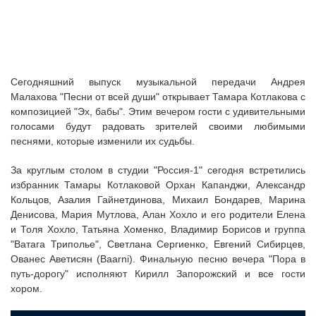
Сегодняшний выпуск музыкальной передачи Андрея
Малахова "Песни от всей души" открывает Тамара Котлакова с
композицией "Эх, бабы". Этим вечером гости с удивительными
голосами будут радовать зрителей своими любимыми
песнями, которые изменили их судьбы.
За круглым столом в студии "Россия-1" сегодня встретились
избранник Тамары Котлаковой Орхан Капанджи, Александр
Кольцов, Азалия Гайнетдинова, Михаил Бондарев, Марина
Денисова, Мария Мутлова, Алан Хохло и его родители Елена
и Толя Хохло, Татьяна Хоменко, Владимир Борисов и группа
"Ватага Триполье", Светлана Сергиенко, Евгений Сибирцев,
Ованес Аветисян (Baarni). Финальную песню вечера "Пора в
путь-дорогу" исполняют Кирилл Запорожский и все гости
хором.