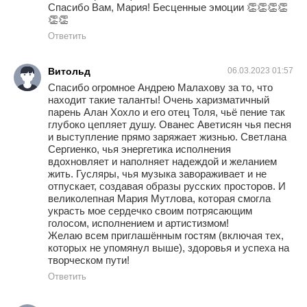
Спасибо Вам, Мария! Бесценные эмоции 👏👏👏👏
👏👏
Ответить
Витольд
06.03.2023 01:57
Спасибо огромное Андрею Малахову за то, что
находит такие таланты! Очень харизматичный
парень Алан Хохло и его отец Толя, чьё пение так
глубоко цепляет душу. Ованес Аветисян чья песня
и выступление прямо заряжает жизнью. Светлана
Сергиенко, чья энергетика исполнения
вдохновляет и наполняет надеждой и желанием
жить. Гусляры, чья музыка завораживает и не
отпускает, создавая образы русских просторов. И
великолепная Мария Мутлова, которая смогла
украсть мое сердечко своим потрясающим
голосом, исполнением и артистизмом!
Желаю всем приглашённым гостям (включая тех,
которых не упомянул выше), здоровья и успеха на
творческом пути!
Ответить