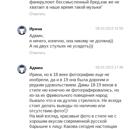
фанеру,поют бессмысленный бред,как же не
хватает в наше время такой музыки"
Ответить
Ирина
08.03.2023 16:50
Админ,
и ничего, конечно, она никому не должна))
А на двух стульях не усидеть)))
Ответить
Админ
08.03.2023 17:48
Ирина, но в 18 веке фотографию еще не
изобрели, да и в 19 она была дорогим и
редким удовольствием. Дамы 18-19 веков в
стиле ню конечно не фотографировались, но
из-за их фривольного поведения народ
бывало что и на дуэлях стрелялся. Не всегда
стоит делать выводы по наличию или
отсутствию фото🙂
На мой взгляд, красивые фото в стиле ню с
хорошим вкусом современной русской
барышне к лицу. Какова сегодня настоящая