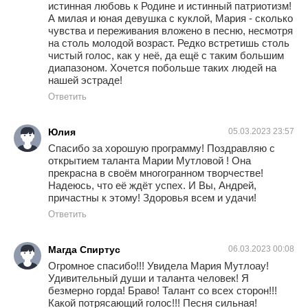
истинная любовь к Родине и истинный патриотизм!
А милая и юная девушка с куклой, Мария - сколько
чувства и переживания вложено в песню, несмотря
на столь молодой возраст. Редко встретишь столь
чистый голос, как у неё, да ещё с таким большим
диапазоном. Хочется побольше таких людей на
нашей эстраде!
Ответить
Юлия
05.03.2023 23:57
Спасибо за хорошую программу! Поздравляю с
открытием таланта Марии Мутловой ! Она
прекрасна в своём многогранном творчестве!
Надеюсь, что её ждёт успех. И Вы, Андрей,
причастны к этому! Здоровья всем и удачи!
Ответить
Магда Спиртус
06.03.2023 00:08
Огромное спасибо!!! Увидела Мария Мутлоау!
Удивительный души и таланта человек! Я
безмерно горда! Браво! Талант со всех сторон!!!
Какой потрясающий голос!!! Песня сильная!