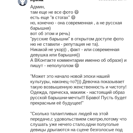
Админ,
там еще не все фото 😄
есть еще "в стогах" 😄
но, конечно - она современная , а не русская
барышня)
вот об этом и речь)
"русские барышни" в открытом доступе фото
ню не ставили - репутация не та).
Никакой не укор)) , факт - или современная
девушка или барышня))
А ВКонтакте комментарии именно об образе) и
пишут - неполуголом 😄
"Может это начало новой эпохи нашей
культуры, наконец-то?))) Девочка показывает
такую возвышенную женственность и чистоту!
Одежда, прическа, макияж - настоящий образ
русской барышни-мечты!!! Браво! Пусть будет
прекрасным её будущее!"
"Сколько талантливых людей на этой
передаче,с удовольствием смотрю,потому что
слушать уже нечего стало,одни полуголые
девицы дрыгаются на сцене безголосые под