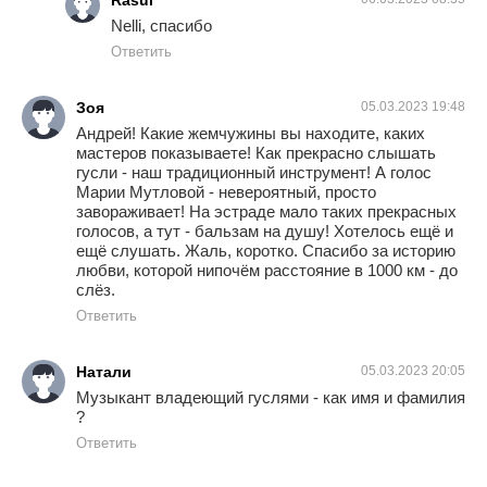
Rasul
Nelli, спасибо
Ответить
Зоя
05.03.2023 19:48
Андрей! Какие жемчужины вы находите, каких
мастеров показываете! Как прекрасно слышать
гусли - наш традиционный инструмент! А голос
Марии Мутловой - невероятный, просто
завораживает! На эстраде мало таких прекрасных
голосов, а тут - бальзам на душу! Хотелось ещё и
ещё слушать. Жаль, коротко. Спасибо за историю
любви, которой нипочём расстояние в 1000 км - до
слëз.
Ответить
Натали
05.03.2023 20:05
Музыкант владеющий гуслями - как имя и фамилия
?
Ответить