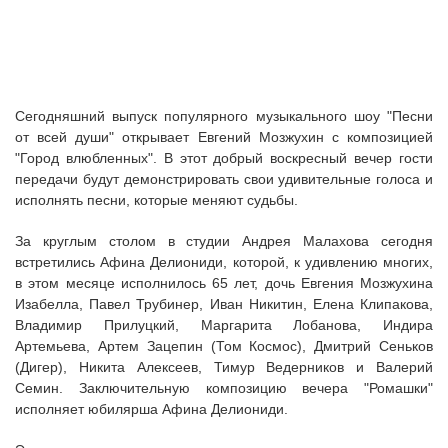
Сегодняшний выпуск популярного музыкального шоу "Песни
от всей души" открывает Евгений Мозжухин с композицией
"Город влюбленных". В этот добрый воскресный вечер гости
передачи будут демонстрировать свои удивительные голоса и
исполнять песни, которые меняют судьбы.
За круглым столом в студии Андрея Малахова сегодня
встретились Афина Делиониди, которой, к удивлению многих,
в этом месяце исполнилось 65 лет, дочь Евгения Мозжухина
Изабелла, Павел Трубинер, Иван Никитин, Елена Клипакова,
Владимир Прилуцкий, Маргарита Лобанова, Индира
Артемьева, Артем Зацепин (Том Космос), Дмитрий Сеньков
(Дигер), Никита Алексеев, Тимур Ведерников и Валерий
Семин. Заключительную композицию вечера "Ромашки"
исполняет юбилярша Афина Делиониди.