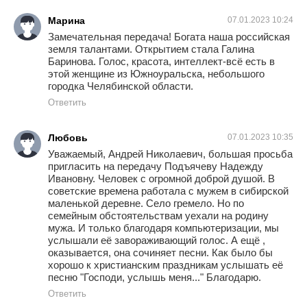
Марина
07.01.2023 10:24
Замечательная передача! Богата наша российская
земля талантами. Открытием стала Галина
Баринова. Голос, красота, интеллект-всё есть в
этой женщине из Южноуральска, небольшого
городка Челябинской области.
Ответить
Любовь
07.01.2023 10:35
Уважаемый, Андрей Николаевич, большая просьба
пригласить на передачу Подъячеву Надежду
Ивановну. Человек с огромной доброй душой. В
советские времена работала с мужем в сибирской
маленькой деревне. Село гремело. Но по
семейным обстоятельствам уехали на родину
мужа. И только благодаря компьютеризации, мы
услышали её завораживающий голос. А ещё ,
оказывается, она сочиняет песни. Как было бы
хорошо к христианским праздникам услышать её
песню "Господи, услышь меня..." Благодарю.
Ответить