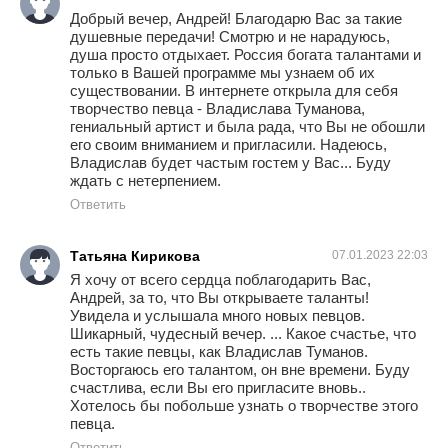
Добрый вечер, Андрей! Благодарю Вас за такие
душевные передачи! Смотрю и не нарадуюсь,
душа просто отдыхает. Россия богата талантами и
только в Вашей программе мы узнаем об их
существовании. В интернете открыла для себя
творчество певца - Владислава Туманова,
гениальный артист и была рада, что Вы не обошли
его своим вниманием и пригласили. Надеюсь,
Владислав будет частым гостем у Вас... Буду
ждать с нетерпением.
Ответить
Татьяна Кирикова
07.01.2023 22:03
Я хочу от всего сердца поблагодарить Вас,
Андрей, за то, что Вы открываете таланты!
Увидела и услышала много новых певцов.
Шикарный, чудесный вечер. ... Какое счастье, что
есть такие певцы, как Владислав Туманов.
Восторгаюсь его талантом, он вне времени. Буду
счастлива, если Вы его пригласите вновь..
Хотелось бы побольше узнать о творчестве этого
певца.
Ответить