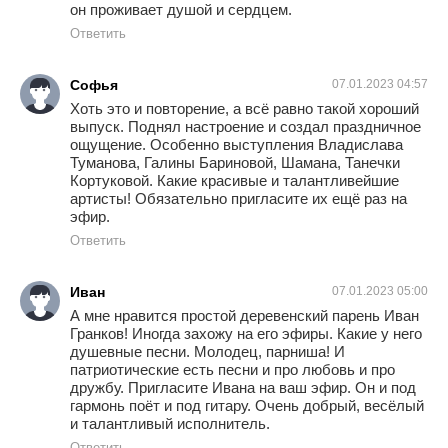
он проживает душой и сердцем.
Ответить
Софья
07.01.2023 04:57
Хоть это и повторение, а всё равно такой хороший
выпуск. Поднял настроение и создал праздничное
ощущение. Особенно выступления Владислава
Туманова, Галины Бариновой, Шамана, Танечки
Кортуковой. Какие красивые и талантливейшие
артисты! Обязательно пригласите их ещё раз на
эфир.
Ответить
Иван
07.01.2023 05:00
А мне нравится простой деревенский парень Иван
Гранков! Иногда захожу на его эфиры. Какие у него
душевные песни. Молодец, парниша! И
патриотические есть песни и про любовь и про
дружбу. Пригласите Ивана на ваш эфир. Он и под
гармонь поёт и под гитару. Очень добрый, весёлый
и талантливый исполнитель.
Ответить