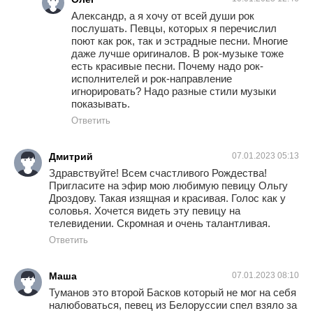
Александр, а я хочу от всей души рок
послушать. Певцы, которых я перечислил
поют как рок, так и эстрадные песни. Многие
даже лучше оригиналов. В рок-музыке тоже
есть красивые песни. Почему надо рок-
исполнителей и рок-направление
игнорировать? Надо разные стили музыки
показывать.
Ответить
Дмитрий
07.01.2023 05:13
Здравствуйте! Всем счастливого Рождества!
Пригласите на эфир мою любимую певицу Ольгу
Дроздову. Такая изящная и красивая. Голос как у
соловья. Хочется видеть эту певицу на
телевидении. Скромная и очень талантливая.
Ответить
Маша
07.01.2023 08:10
Туманов это второй Басков который не мог на себя
налюбоваться, певец из Белоруссии спел взяло за