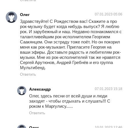
Олег
07.01.2023 05:06
Здравствуйте! С Рождеством вас! Скажите а про
рок-музыку будет когда нибудь выпуск? Я люблю
рок. И зарубежный и наш. Недавно познакомился с
талантливейшим рок-исполнителем Георгием
Саакянцем. Они эстраду тоже поёт. Но он покорил
меня как рок-музыкант. Пригласите Георгия на
ваши эфиры. Доставьте радость и любителям рок-
музыки. Мне из рок-исполнителей так же нравятся
Сергей Арутюнов, Андрей Гребнёв и его группа
Мультибенд.
Ответить
Александр
07.01.2023 15:18
Олег, здесь песни от всей души и люди
заходят - чтобы отдыхать и слушать!!! С
роком к Маргулису......
Ответить
Олег
10.01.2023 12:46