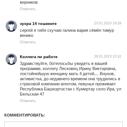
верников
Ответить
зухра 14 тошкенте
23.01.2023 19:39
сергей я тибя скучаю галина вария сёмён тимур
венико
Ответить
Коллега по работе
28.01.2023 10:32
Здравствуйте, 0отелосьбы увидеть в вашей
программе, коллегу Лесковец Ирину Викторовна,
лостойнейшую женщину мать 4 детей,... Внуков,
активистка, до недавнего времени она трудились в
страховой компании агентом, певунья проживает
Республика Башкортостан г. Кумертау село Ира, ул
Бельская 47
Ответить
КОММЕНТИРОВАТЬ: