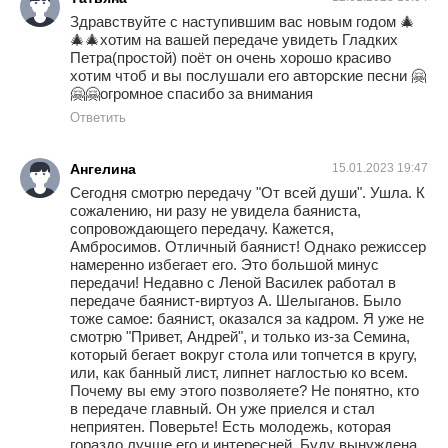
Здравствуйте с наступившим вас новым годом 🎄
🎄🎄хотим на вашей передаче увидеть Гладких
Петра(простой) поёт он очень хорошо красиво
хотим чтоб и вы послушали его авторские песни 🤗
🤗🤗огромное спасибо за внимания
Ответить
Ангелина
15.01.2023 19:47
Сегодня смотрю передачу "От всей души". Ушла. К
сожалению, ни разу не увидела баяниста,
сопровождающего передачу. Кажется,
Амбросимов. Отличный баянист! Однако режиссер
намеренно избегает его. Это большой минус
передачи! Недавно с Леной Василек работал в
передаче баянист-виртуоз А. Шелыганов. Было
тоже самое: баянист, оказался за кадром. Я уже не
смотрю "Привет, Андрей", и только из-за Семина,
который бегает вокруг стола или топчется в кругу,
или, как банный лист, липнет наглостью ко всем.
Почему вы ему этого позволяете? Не понятно, кто
в передаче главный. Он уже приелся и стал
неприятен. Поверьте! Есть молодежь, которая
гораздо лучше его и интересней. Буду вынуждена