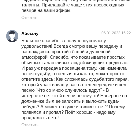
таланты. Приглашайте чаще этих превосходных
певцов на ваши эфиры.
Ответить
Айсылу
06.01.2023 16:22
Большое спасибо за полученную массу
удовольствия! Всегда смотрю вашу передачу и
наслаждаюсь простой тёплой и душевной
атмосферой. Спасибо, что показываете простых
обычных талантливых людей живущих среди нас.
И раз уж передача посвящена тому, как изменила
песня судьбу, то нельзя ли как-то, может просто
ответите здесь: Как сложилась судьба того парня,
который участвовал у вас на телепередаче и пел
песню "Что со мною случилось вдруг" - В
интернете нет этой песни почему-то! Наверное он
должен-же был её записать и выложить куда-
нибудь? А может его уже и в живых нет? Почему
появился и пропал? Поёт хорошо - надо ему
продолжать петь!
Ответить