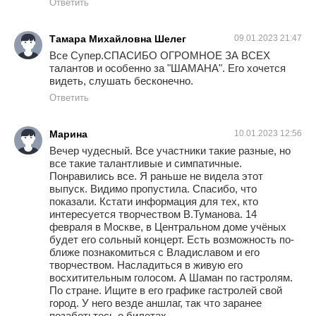
Ответить
Тамара Михайловна Шелег
09.01.2023 21:47
Все Супер.СПАСИБО ОГРОМНОЕ ЗА ВСЕХ
талантов и особенно за "ШАМАНА". Его хочется
видеть, слушать бесконечно.
Ответить
Марина
10.01.2023 12:56
Вечер чудесный. Все участники такие разные, но
все такие талантливые и симпатичные.
Понравились все. Я раньше не видела этот
выпуск. Видимо пропустила. Спасибо, что
показали. Кстати информация для тех, кто
интересуется творчеством В.Туманова. 14
февраля в Москве, в Центральном доме учёных
будет его сольный концерт. Есть возможность по-
ближе познакомиться с Владиславом и его
творчеством. Насладиться в живую его
восхитительным голосом. А Шаман по гастролям.
По стране. Ищите в его графике гастролей свой
город. У него везде аншлаг, так что заранее
позаботьтесь о билетах.