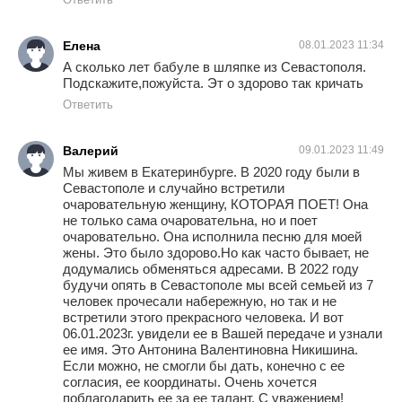
Елена
08.01.2023 11:34
А сколько лет бабуле в шляпке из Севастополя.
Подскажите,пожуйста. Эт о здорово так кричать
Ответить
Валерий
09.01.2023 11:49
Мы живем в Екатеринбурге. В 2020 году были в
Севастополе и случайно встретили
очаровательную женщину, КОТОРАЯ ПОЕТ! Она
не только сама очаровательна, но и поет
очаровательно. Она исполнила песню для моей
жены. Это было здорово.Но как часто бывает, не
додумались обменяться адресами. В 2022 году
будучи опять в Севастополе мы всей семьей из 7
человек прочесали набережную, но так и не
встретили этого прекрасного человека. И вот
06.01.2023г. увидели ее в Вашей передаче и узнали
ее имя. Это Антонина Валентиновна Никишина.
Если можно, не смогли бы дать, конечно с ее
согласия, ее координаты. Очень хочется
поблагодарить ее за ее талант. С уважением!