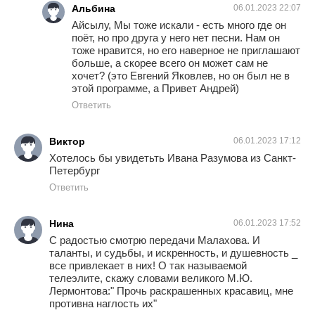
Альбина
06.01.2023 22:07
Айсылу, Мы тоже искали - есть много где он
поёт, но про друга у него нет песни. Нам он
тоже нравится, но его наверное не приглашают
больше, а скорее всего он может сам не
хочет? (это Евгений Яковлев, но он был не в
этой программе, а Привет Андрей)
Ответить
Виктор
06.01.2023 17:12
Хотелось бы увидетьть Ивана Разумова из Санкт-
Петербург
Ответить
Нина
06.01.2023 17:52
С радостью смотрю передачи Малахова. И
таланты, и судьбы, и искренность, и душевность _
все привлекает в них! О так называемой
телеэлите, скажу словами великого М.Ю.
Лермонтова:" Прочь раскрашенных красавиц, мне
противна наглость их"