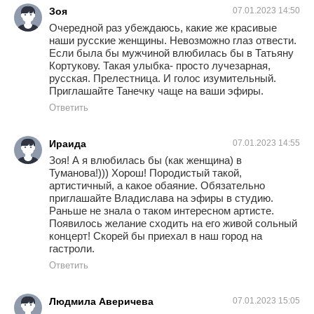
Зоя
07.01.2023 14:50
Очередной раз убеждаюсь, какие же красивые
наши русские женщины. Невозможно глаз отвести.
Если была бы мужчиной влюбилась бы в Татьяну
Кортукову. Такая улыбка- просто лучезарная,
русская. Прелестница. И голос изумительный.
Приглашайте Танечку чаще на ваши эфиры.
Ответить
Ираида
07.01.2023 14:55
Зоя! А я влюбилась бы (как женщина) в
Туманова!))) Хорош! Породистый такой,
артистичный, а какое обаяние. Обязательно
приглашайте Владислава на эфиры в студию.
Раньше не знала о таком интересном артисте.
Появилось желание сходить на его живой сольный
концерт! Скорей бы приехал в наш город на
гастроли.
Ответить
Людмила Аверичева
07.01.2023 15:05