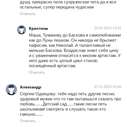
душу, прекрасно пела супружеская чета да и все
остальные, супер передача чудесная
Ответить
Кристина
10.01.2023 13:02
Маша, Туманову до Баскова в самолюбовании
как до Луны пешком. Он никогда не брызжет
пафосом, как Николай. А талантливый не
меньше Баскова. Владислав знает себе цену
и с уважением относится к многим артистам. У
него даже есть целый цикл стихов,
посвящённый артистам.
Ответить
Александр
07.01.2023 10:00
Сергею Одинцову: тебе надо петь другие песни;
здоровый мужик-что то там пытаешься сказать про
любовь.......Детский сад......такие песни петь
школьникам! смотреть и слушать такое-это
смешно.......
Ответить