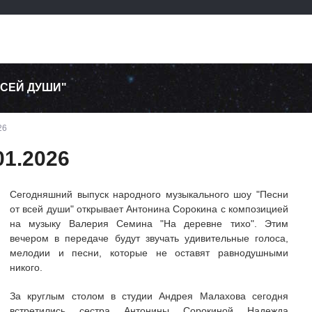
ВСЕЙ ДУШИ"
26
01.2026
Сегодняшний выпуск народного музыкального шоу "Песни
от всей души" открывает Антонина Сорокина с композицией
на музыку Валерия Семина "На деревне тихо". Этим
вечером в передаче будут звучать удивительные голоса,
мелодии и песни, которые не оставят равнодушными
никого.
За круглым столом в студии Андрея Малахова сегодня
встретились сестра Антонины Сорокиной Надежда