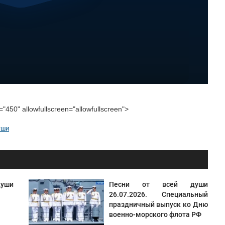
"450" allowfullscreen="allowfullscreen">
уши
уши
Песни от всей души
26.07.2026. Специальный
праздничный выпуск ко Дню
военно-морского флота РФ