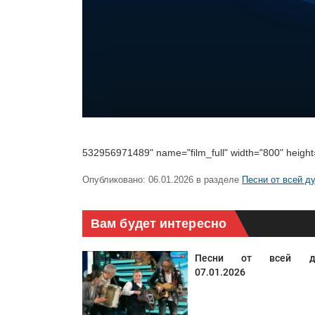
532956971489" name="film_full" width="800" height=
Опубликовано:
06.01.2026
в разделе
Песни от всей д
Вам будет интересно
Песни от всей д
07.01.2026