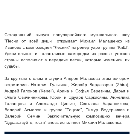
Сегодняшний выпуск популярнейшего музыкального шоу
"Песни от всей души" открывает Михаил Малашенко из
Иваново с композицией "Лесник" из репертуара группы "КиШ".
Удивительные и талантливые самородки из разных уголков
страны исполняют в передаче песни, которые изменили их
судьбы.
За круглым столом в студии Андрея Малахова этим вечером
встретились Наталия Гулькина, Жирайр Вардазарян (Zhiro),
Андрей Гапонов (Keneli), Арина и Софья Березины, Дарья и
Ольга Овичинниковы, Юрий и Эдуард Саркисяны, Анжелика
Таланцева и Александр Цинько, Светлана Баранникова,
Валерий Асмолов и группа "Тоцкие", Тимур Ведерников и
Валерий Семин. Заключительную композицию вечера
"Здравствуйте, гости" вновь исполняет Михаил Малашенко.