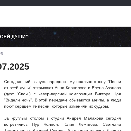
ВСЕЙ ДУШИ"
25
07.2025
Сегодняшний выпуск народного музыкального шоу "Песни
от всей души" открывают Анна Корнилова и Елена Азанова
(дуэт "Свои") с кавер-версией композиции Виктора Цоя
"Видели ночь". В этой передаче сбываются мечты, а люди
поют сердцем те песни, которые изменили их судьбы.
За круглым столом в студии Андрея Малахова сегодня
встретились Нур Чолпон, Юлия Лемигова, Светлана
Тимирханова, Алексей Спирин, Александр Бардин, Данила