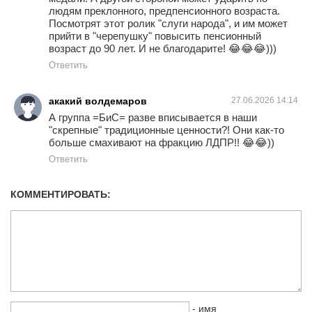
людям преклонного, предпенсионного возраста.
Посмотрят этот ролик "слуги народа", и им может
прийти в "черепушку" повысить пенсионный
возраст до 90 лет. И не благодарите! 😂😂😂)))
Ответить
акакий волдемаров
27.06.2026 14:14
А группа =БиС= разве вписывается в наши
"скрепные" традиционные ценности?! Они как-то
больше смахивают на фракцию ЛДПР!! 😂😂))
Ответить
КОММЕНТИРОВАТЬ:
- имя