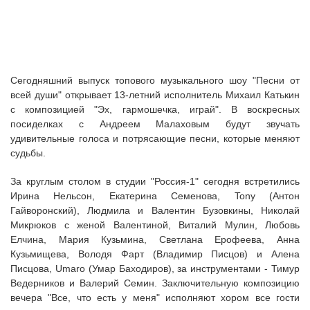
Сегодняшний выпуск топового музыкального шоу "Песни от
всей души" открывает 13-летний исполнитель Михаил Катькин
с композицией "Эх, гармошечка, играй". В воскресных
посиделках с Андреем Малаховым будут звучать
удивительные голоса и потрясающие песни, которые меняют
судьбы.
За круглым столом в студии "Россия-1" сегодня встретились
Ирина Нельсон, Екатерина Семенова, Tony (Антон
Гайворонский), Людмила и Валентин Бузовкины, Николай
Микрюков с женой Валентиной, Виталий Мулин, Любовь
Елчина, Мария Кузьмина, Светлана Ерофеева, Анна
Кузьмищева, Володя Фарт (Владимир Писцов) и Алена
Писцова, Umaro (Умар Баходиров), за инструментами - Тимур
Ведерников и Валерий Семин. Заключительную композицию
вечера "Все, что есть у меня" исполняют хором все гости