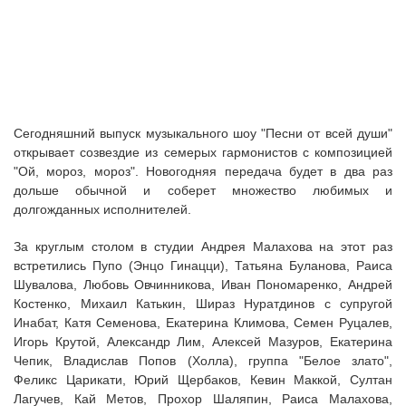
Сегодняшний выпуск музыкального шоу "Песни от всей души"
открывает созвездие из семерых гармонистов с композицией
"Ой, мороз, мороз". Новогодняя передача будет в два раз
дольше обычной и соберет множество любимых и
долгожданных исполнителей.
За круглым столом в студии Андрея Малахова на этот раз
встретились Пупо (Энцо Гинацци), Татьяна Буланова, Раиса
Шувалова, Любовь Овчинникова, Иван Пономаренко, Андрей
Костенко, Михаил Катькин, Шираз Нуратдинов с супругой
Инабат, Катя Семенова, Екатерина Климова, Семен Руцалев,
Игорь Крутой, Александр Лим, Алексей Мазуров, Екатерина
Чепик, Владислав Попов (Холла), группа "Белое злато",
Феликс Царикати, Юрий Щербаков, Кевин Маккой, Султан
Лагучев, Кай Метов, Прохор Шаляпин, Раиса Малахова,