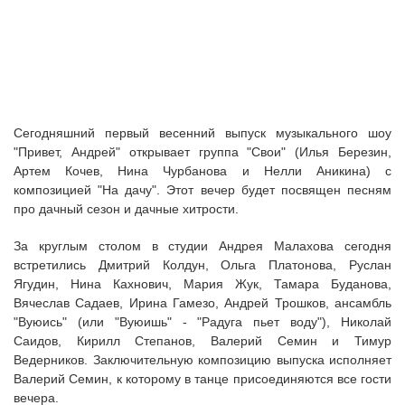
Сегодняшний первый весенний выпуск музыкального шоу
"Привет, Андрей" открывает группа "Свои" (Илья Березин,
Артем Кочев, Нина Чурбанова и Нелли Аникина) с
композицией "На дачу". Этот вечер будет посвящен песням
про дачный сезон и дачные хитрости.
За круглым столом в студии Андрея Малахова сегодня
встретились Дмитрий Колдун, Ольга Платонова, Руслан
Ягудин, Нина Кахнович, Мария Жук, Тамара Буданова,
Вячеслав Садаев, Ирина Гамезо, Андрей Трошков, ансамбль
"Вуюись" (или "Вуюишь" - "Радуга пьет воду"), Николай
Саидов, Кирилл Степанов, Валерий Семин и Тимур
Ведерников. Заключительную композицию выпуска исполняет
Валерий Семин, к которому в танце присоединяются все гости
вечера.