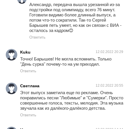
Александр, передача вышла урезанной из-за
подстройки под олимпиаду, всего 76 минут.
Готовили видимо более длинный выпуск, а
потом что-то сократили. Так-то Сергей
Барышев петь умеет, но как он связан с ВИА -
осталось за кадром😊
Ответить
Kuku
12.02.2022 20:29
Точно! Барышев! Не могла вспомнить. Только
"День сурка" почему-то на ум приходил.
Ответить
Светлана
12.02.2022 20:55
Этот выпуск заметила еще по рекламе. Очень
понравились песни "Любимые" и "Сумерки". Просто
совершенные голоса, тексты, мелодия. Эта музыка
звучала как из далёкого-далёкого детства.
Ответить