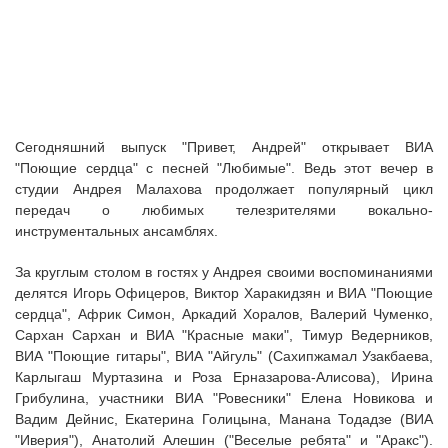
Сегодняшний выпуск "Привет, Андрей" открывает ВИА
"Поющие сердца" с песней "Любимые". Ведь этот вечер в
студии Андрея Малахова продолжает популярный цикл
передач о любимых телезрителями вокально-
инструментальных ансамблях.
За круглым столом в гостях у Андрея своими воспоминаниями
делятся Игорь Офицеров, Виктор Харакидзян и ВИА "Поющие
сердца", Африк Симон, Аркадий Хоралов, Валерий Чуменко,
Сархан Сархан и ВИА "Красные маки", Тимур Ведерников,
ВИА "Поющие гитары", ВИА "Айгуль" (Сахипжамал Узакбаева,
Карлыгаш Муртазина и Роза Ерназарова-Алисова), Ирина
Грибулина, участники ВИА "Ровесники" Елена Новикова и
Вадим Дейнис, Екатерина Голицына, Манана Тодадзе (ВИА
"Иверия"), Анатолий Алешин ("Веселые ребята" и "Аракс").