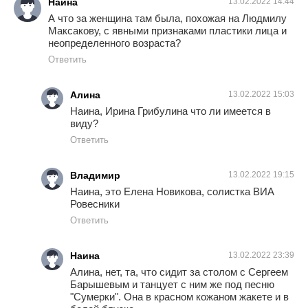
Наина
13.02.2022 14:44
А что за женщина там была, похожая на Людмилу
Максакову, с явными признаками пластики лица и
неопределенного возраста?
Ответить
Алина
13.02.2022 15:03
Наина, Ирина Грибулина что ли имеется в
виду?
Ответить
Владимир
13.02.2022 19:15
Наина, это Елена Новикова, солистка ВИА
Ровесники
Ответить
Наина
13.02.2022 23:39
Алина, нет, та, что сидит за столом с Сергеем
Барышевым и танцует с ним же под песню
"Cумерки". Она в красном кожаном жакете и в