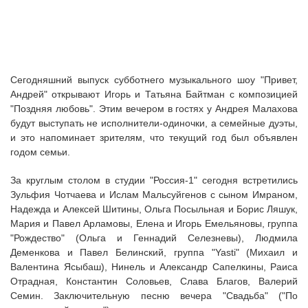
Сегодняшний выпуск субботнего музыкального шоу "Привет,
Андрей" открывают Игорь и Татьяна Байтман с композицией
"Поздняя любовь". Этим вечером в гостях у Андрея Малахова
будут выступать не исполнители-одиночки, а семейные дуэты,
и это напоминает зрителям, что текущий год был объявлен
годом семьи.
За круглым столом в студии "Россия-1" сегодня встретились
Зульфия Чотчаева и Ислам Мальсуйгенов с сыном Имраном,
Надежда и Алексей Шитины, Ольга Посыльная и Борис Ляшук,
Мария и Павел Арламовы, Елена и Игорь Емельяновы, группа
"Рождество" (Ольга и Геннадий Селезневы), Людмила
Деменкова и Павел Белинский, группа "Yasti" (Михаил и
Валентина Ясыбаш), Нинель и Александр Сапелкины, Раиса
Отрадная, Константин Соловьев, Слава Благов, Валерий
Семин. Заключительную песню вечера "Свадьба" ("По