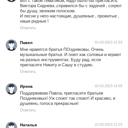
Вот с такой тематикой, надо было бы пригласить
Виктора Сиднева ,справился бы с задачей , согрел
бы душу, звонким голоском.
И песни у него настоящие, душевные , прожитые ,
наши родные !
Ответить
Павел
01.03.2023 12:33
Мне нравятся братья ПОздняковы. Очень
музыкальные братья. И поют как соловьи и играют
на разных инструментах. Буду рад, если
пригласите Никиту и Сашу в студию.
Ответить
Ирина
02.03.2023 14:39
Поддерживаю Павла, пригласите братьев
Поздняковых! Уж споют так споют! И красиво, и
душевно, голоса прекрасные!
Ответить
Наталья
22.03.2023 12:23